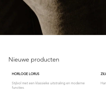
Nieuwe producten
HORLOGE LORUS
ZIL
Stijlvol met een klassieke uitstraling en moderne
Han
functies.