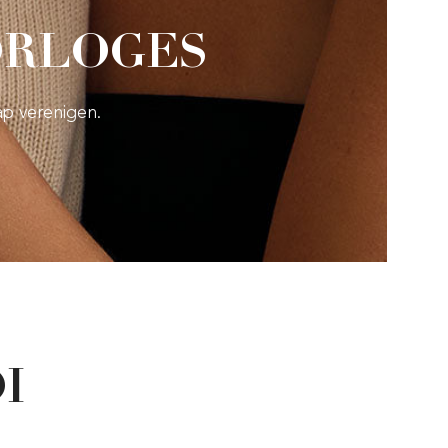
ORLOGES
ap verenigen.
I