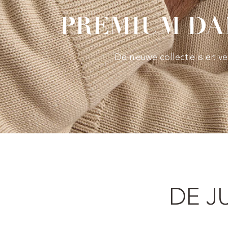
PREMIUM DA
De nieuwe collectie is er: 
DE J