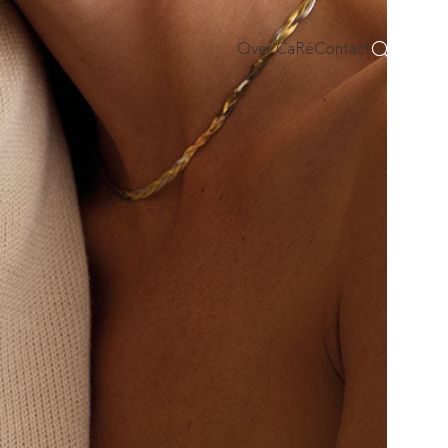
Over CaRé
Contact