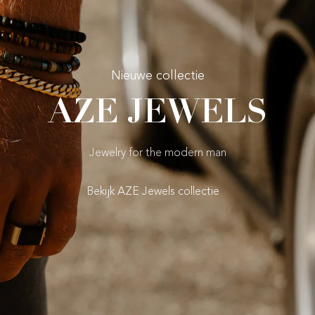
Nieuwe collectie
AZE JEWELS
Jewelry for the modern man
Bekijk AZE Jewels collectie