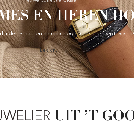
Nieuwe collectie Cluse
MES EN HEREN H
verfijnde dames- en herenhorloges die stijl en vakmansch
Bekijk nu
UWELIER
UIT ’T GOO